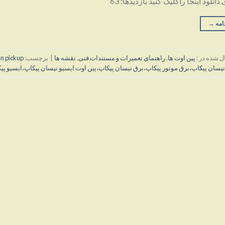
دانلود اینجا راکلیک کنید بازدیدها: 63
امه
→
ل شده در :
پین اوت ها
,
راهنمای تعمیرات و مستندات فنی
,
نقشه ها
|
برچسب:
an pickup
نیسان پیکاپ،برق موتور پیکاپ،برق نیسان پیکاپ،پین اوت ایسیو نیسان پیکاپ،ایسیو پی