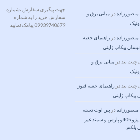
جهت پیگیری سفارش ،شماره
منصورزاده
در
مبانی برق و
سفارش خرید را به شماره
ونیک
09939740679 پیامک نمایید
منصورزاده
در
راهنمای جعبه
نیسان پیکاپ ژاپنی
چیت بند
در
مبانی برق و
ونیک
چیت بند
در
راهنمای جعبه فیوز
 پیکاپ ژاپنی
منصورزاده
در
پین اوت دسته
چراغ پژو 405و پارس و سمند غیر
ی پلکس