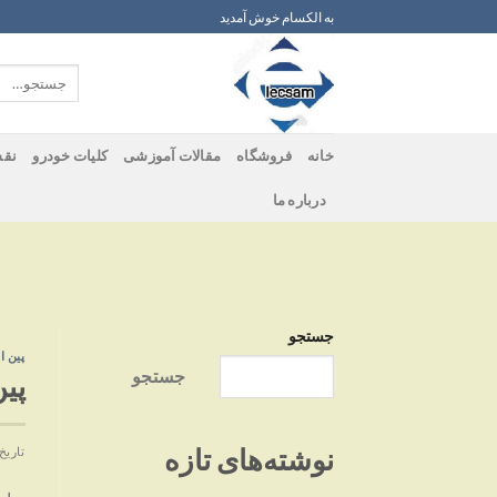
ه
به الکسام خوش آمدید
حتوا
روید
جستجو
برای:
خانه
فروشگاه
مقالات آموزشی
کلیات خودرو
نقش
درباره ما
جستجو
پین ا
جستجو
پی
نوشته‌های تازه
تاریخ