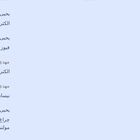
یحیی 
الکتر
یحیی 
فیوز 
مهدی 
الکتر
مهدی 
نیسان
یحیی 
مولت