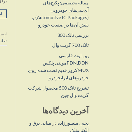
برای 
مقاله تخصصی: پکیج‌های
آی‌سی‌های خودرویی
اد
(Automotive IC Packages) و
نقش آن‌ها در صنعت خودرو
ارسا
بررسی تانک 300
برق 
تانک 700 گریت وال
پین اوت فارسی
PDN,DDNمولتی پلکس
MUXکروز قدیم نصب شده روی
خودروهای ایرانخودرو
تشریح تانک 500 محصول شرکت
گریت وال چین
آخرین دیدگاه‌ها
یحیی منصورزاده
در
مبانی برق و
الکترونیک