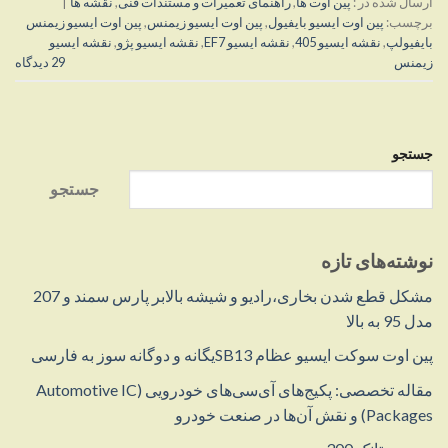
ارسال شده در :
پین اوت ها
,
راهنمای تعمیرات و مستندات فنی
,
نقشه ها
|
برچسب:
پین اوت ایسیو بایفیول
,
پین اوت ایسیو زیمنس
,
پین اوت ایسیو زیمنس
بایفیولپ
,
نقشه ایسیو 405
,
نقشه ایسیو EF7
,
نقشه ایسیو پژو
,
نقشه ایسیو
زیمنس
29 دیدگاه
جستجو
جستجو
نوشته‌های تازه
مشکل قطع شدن بخاری،رادیو و شیشه بالابر پارس سمند و 207
مدل 95 به بالا
پین اوت سوکت ایسیو عظام SB13یگانه و دوگانه سوز به فارسی
مقاله تخصصی: پکیج‌های آی‌سی‌های خودرویی (Automotive IC
Packages) و نقش آن‌ها در صنعت خودرو