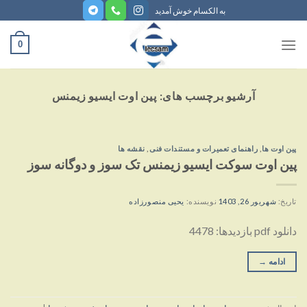
ه
به الکسام خوش آمدید
حتوا
روید
0
آرشیو برچسب های:
پین اوت ایسیو زیمنس
پین اوت ها
,
راهنمای تعمیرات و مستندات فنی
,
نقشه ها
پین اوت سوکت ایسیو زیمنس تک سوز و دوگانه سوز
تاریخ:
شهریور 26, 1403
نویسنده:
یحیی منصورزاده
دانلود pdf بازدیدها: 4478
ادامه
→