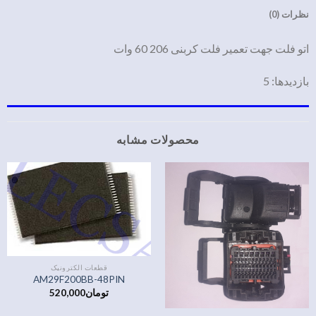
نظرات (0)
اتو فلت جهت تعمیر فلت کربنی 206 60 وات
بازدیدها: 5
محصولات مشابه
قطعات الکترونیک
AM29F200BB-48PIN
تومان
520,000