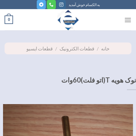
ه
به الکسام خوش آمدید
حتوا
روید
0
خانه
/
قطعات الکترونیک
/
قطعات ایسیو
نوک هویه T(اتو فلت)60وات