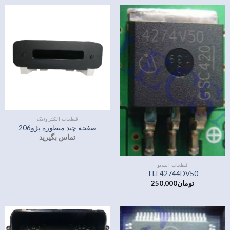
قطعات الکترونیک
صفحه چند منظوره پژو206
تماس بگیرید
قطعات ایسیو
TLE42744DV50
تومان
250,000