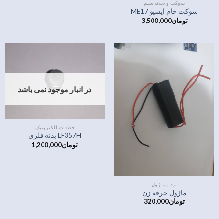
سوکت و دسته سیم
سوکت خام ایسیو ME17
تومان
3,500,000
در انبار موجود نمی باشد
قطعات الکترونیک
LF357H بدنه فلزی
تومان
1,200,000
برد و ماژول
ماژول جرقه زن
تومان
320,000