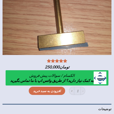
تومان
250,000
الکسام / سوالات پیش فروش
به کمک نیاز دارید؟ از طریق واتس اپ با ما تماس بگیرید
نوک هویه T(اتو فلت)60وات عدد
افزودن به سبد خرید
توضیحات