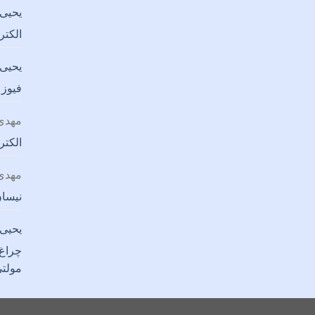
یحیی 
الکتر
یحیی 
فیوز 
مهدی 
الکتر
مهدی 
نیسان
یحیی 
مولت