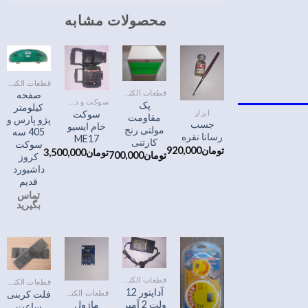
محصولات مشابه
قطعات الکترونیک
قطعات الکترونیک
صفحه
سوکت و دسته سیم
پک
کیلومتر
ابزار
سوکت
مقاومت
پژو پارس و
جسب
خام ایسیو
مولتی رنج
405 سه
رسانا نقره
ME17
کارتنی
سوکت
تومان
920,000
تومان
3,500,000
تومان
700,000
کروز
داشبورد
قدیم
تماس
بگیرید
قطعات الکترونیک
قطعات الکترونیک
آداپتور 12
قطعات الکترونیک
فلت کربنی
ولت 2 آمپر
ماژول
ساعت