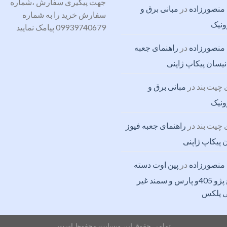
جهت پیگیری سفارش ،شماره
منصورزاده
در
مبانی برق و
سفارش خرید را به شماره
ونیک
09939740679 پیامک نمایید
منصورزاده
در
راهنمای جعبه
نیسان پیکاپ ژاپنی
چیت بند
در
مبانی برق و
ونیک
چیت بند
در
راهنمای جعبه فیوز
 پیکاپ ژاپنی
منصورزاده
در
پین اوت دسته
چراغ پژو 405و پارس و سمند غیر
ی پلکس
تمامی حقوق این وبسایت محفوظ است.