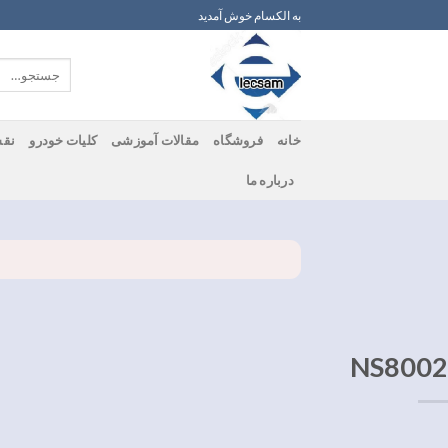
ه
به الکسام خوش آمدید
حتوا
روید
جستجو
برای:
خانه
فروشگاه
مقالات آموزشی
کلیات خودرو
نقش
درباره ما
NS8002