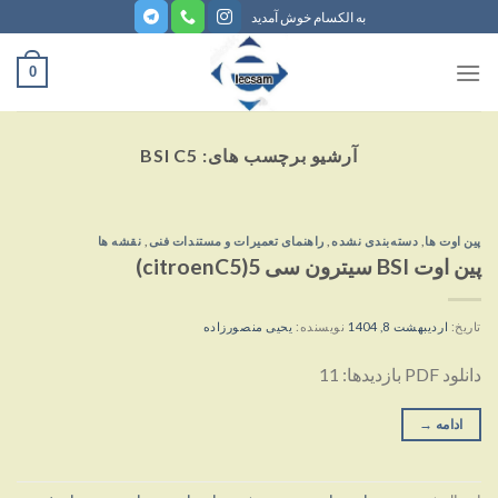
ه
به الکسام خوش آمدید
حتوا
روید
0
آرشیو برچسب های:
BSI C5
پین اوت ها
,
دسته‌بندی نشده
,
راهنمای تعمیرات و مستندات فنی
,
نقشه ها
پین اوت BSI سیترون سی 5(citroenC5)
تاریخ:
اردیبهشت 8, 1404
نویسنده:
یحیی منصورزاده
دانلود PDF بازدیدها: 11
ادامه
→