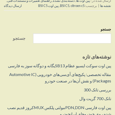
ارسال شده در :
پین اوت ها
,
دسته‌بندی نشده
,
راهنمای تعمیرات و مستندات فنی
,
نقشه ها
|
برچسب:
citroen c5
,
BSI C5
,
پین اوت BSI C5
ارسال دیدگاه
جستجو
جستجو
نوشته‌های تازه
پین اوت سوکت ایسیو عظام SB13یگانه و دوگانه سوز به فارسی
مقاله تخصصی: پکیج‌های آی‌سی‌های خودرویی (Automotive IC
Packages) و نقش آن‌ها در صنعت خودرو
بررسی تانک 300
تانک 700 گریت وال
پین اوت فارسی PDN,DDNمولتی پلکس MUXکروز قدیم نصب
شده روی خودروهای ایرانخودرو